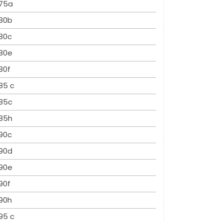
75a
80b
80c
80e
80f
85 c
85c
85h
90c
90d
90e
90f
90h
95 c