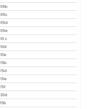
105b
105c
105d
105e
110 c
110d
110e
115b
115d
115e
115f
120d
70b