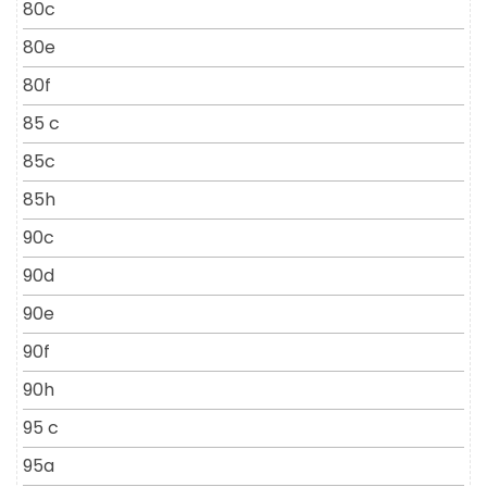
80c
80e
80f
85 c
85c
85h
90c
90d
90e
90f
90h
95 c
95a