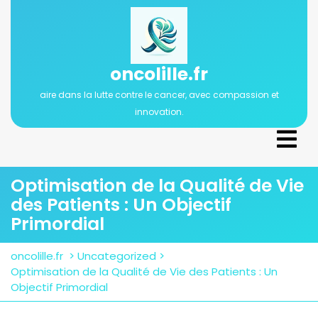
Passer
au
contenu
oncolille.fr
aire dans la lutte contre le cancer, avec compassion et
innovation.
Ope
Men
Optimisation de la Qualité de Vie
des Patients : Un Objectif
Primordial
oncolille.fr
>
Uncategorized
>
Optimisation de la Qualité de Vie des Patients : Un
Objectif Primordial