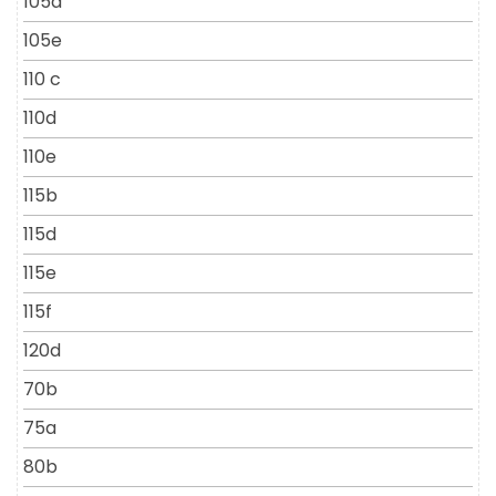
105d
105e
110 c
110d
110e
115b
115d
115e
115f
120d
70b
75a
80b