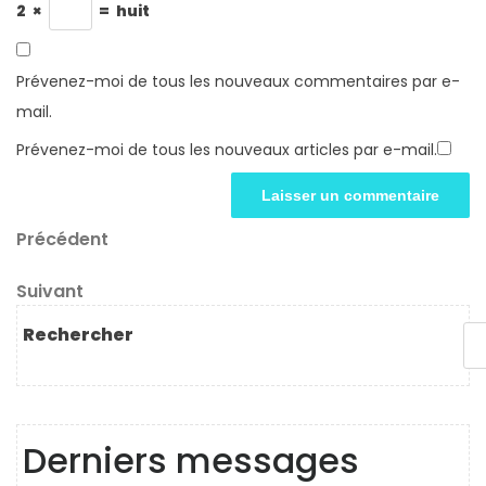
2
×
=
huit
Prévenez-moi de tous les nouveaux commentaires par e-
mail.
Prévenez-moi de tous les nouveaux articles par e-mail.
Navigation
Article
Précédent
précédent
de
Article
Suivant
l’article
suivant
Rechercher
Derniers messages