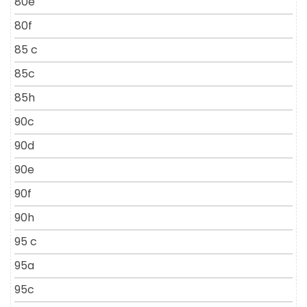
80e
80f
85 c
85c
85h
90c
90d
90e
90f
90h
95 c
95a
95c