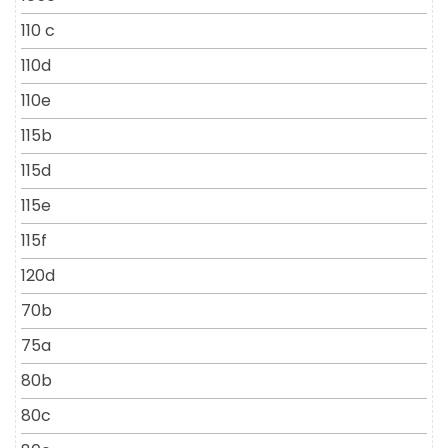
110 c
110d
110e
115b
115d
115e
115f
120d
70b
75a
80b
80c