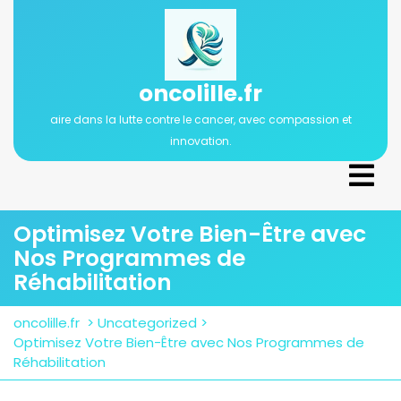
Passer
au
contenu
oncolille.fr
aire dans la lutte contre le cancer, avec compassion et
innovation.
Ope
Men
Optimisez Votre Bien-Être avec
Nos Programmes de
Réhabilitation
oncolille.fr
>
Uncategorized
>
Optimisez Votre Bien-Être avec Nos Programmes de
Réhabilitation