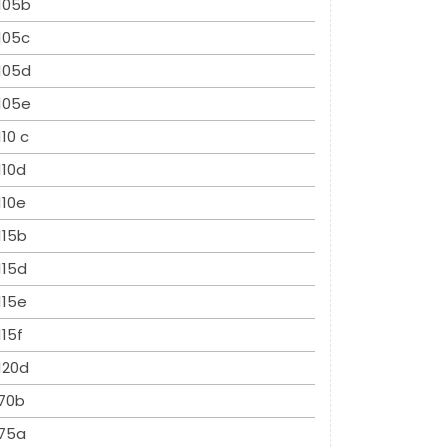
105b
105c
105d
105e
110 c
110d
110e
115b
115d
115e
115f
120d
70b
75a