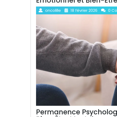
Émotionnel et Bien-Êtr
oncolille
18 février 2026
0 C
Permanence Psychologi