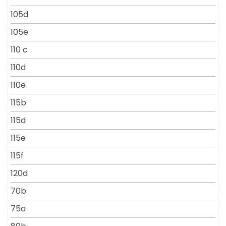
105d
105e
110 c
110d
110e
115b
115d
115e
115f
120d
70b
75a