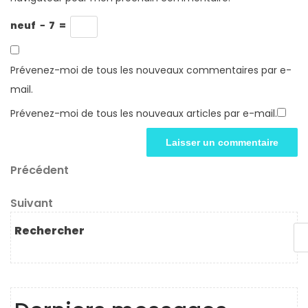
neuf
−
7
=
Prévenez-moi de tous les nouveaux commentaires par e-
mail.
Prévenez-moi de tous les nouveaux articles par e-mail.
Navigation
Article
Précédent
précédent
de
Article
Suivant
l’article
suivant
Rechercher