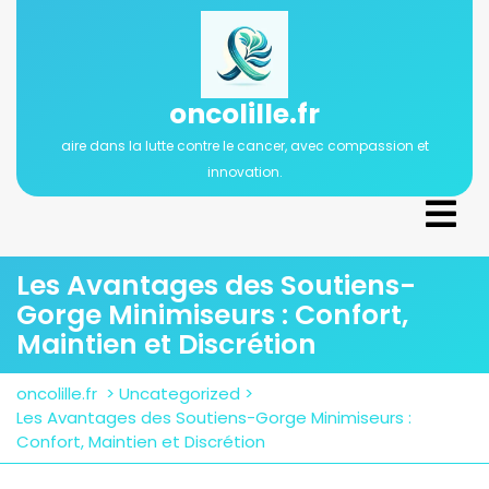
Passer
au
contenu
oncolille.fr
aire dans la lutte contre le cancer, avec compassion et
innovation.
Ope
Men
Les Avantages des Soutiens-
Gorge Minimiseurs : Confort,
Maintien et Discrétion
oncolille.fr
>
Uncategorized
>
Les Avantages des Soutiens-Gorge Minimiseurs :
Confort, Maintien et Discrétion