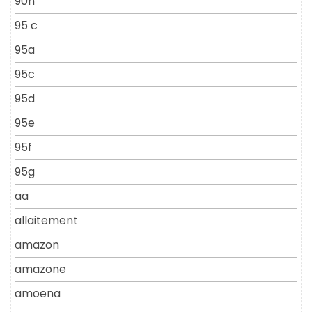
90h
95 c
95a
95c
95d
95e
95f
95g
aa
allaitement
amazon
amazone
amoena