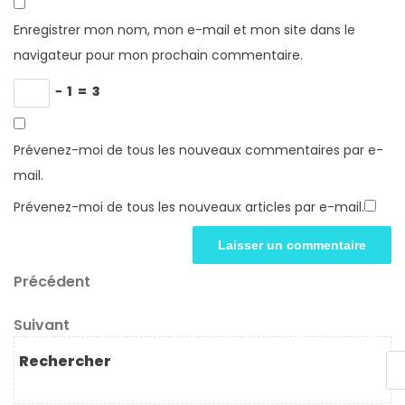
Enregistrer mon nom, mon e-mail et mon site dans le
navigateur pour mon prochain commentaire.
−
1
=
3
Prévenez-moi de tous les nouveaux commentaires par e-
mail.
Prévenez-moi de tous les nouveaux articles par e-mail.
Navigation
Article
Précédent
précédent
de
Article
Suivant
l’article
suivant
Rechercher