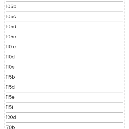
105b
105c
105d
105e
110 c
110d
110e
115b
115d
115e
115f
120d
70b