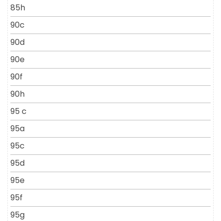
85h
90c
90d
90e
90f
90h
95 c
95a
95c
95d
95e
95f
95g