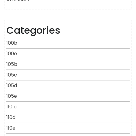
Categories
100b
100e
105b
105c
105d
105e
110 c
110d
110e