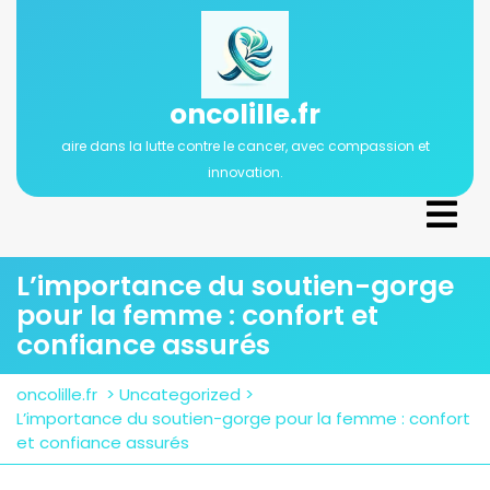
Passer
au
contenu
oncolille.fr
aire dans la lutte contre le cancer, avec compassion et
innovation.
Ope
Men
L’importance du soutien-gorge
pour la femme : confort et
confiance assurés
oncolille.fr
>
Uncategorized
>
L’importance du soutien-gorge pour la femme : confort
et confiance assurés