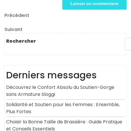
Navigation
Article
Précédent
précédent
de
Article
Suivant
l’article
suivant
Rechercher
Derniers messages
Découvrez le Confort Absolu du Soutien-Gorge
sans Armature Sloggi
Solidarité et Soutien pour les Femmes : Ensemble,
Plus Fortes
Choisir la Bonne Taille de Brassière : Guide Pratique
et Conseils Essentiels