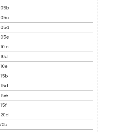
105b
105c
105d
105e
110 c
110d
110e
115b
115d
115e
115f
120d
70b