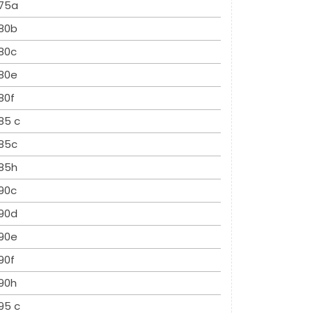
75a
80b
80c
80e
80f
85 c
85c
85h
90c
90d
90e
90f
90h
95 c