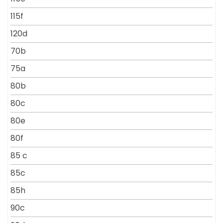
115f
120d
70b
75a
80b
80c
80e
80f
85 c
85c
85h
90c