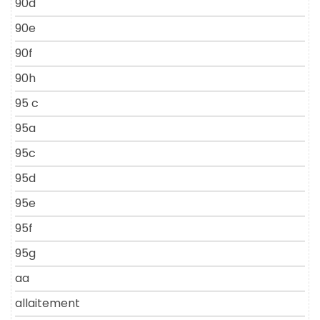
90d
90e
90f
90h
95 c
95a
95c
95d
95e
95f
95g
aa
allaitement