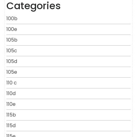
Categories
100b
100e
105b
105c
105d
105e
110 c
110d
110e
115b
115d
115e