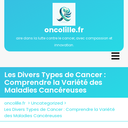
Passer
au
contenu
oncolille.fr
aire dans la lutte contre le cancer, avec compassion et
innovation.
Ope
Men
Les Divers Types de Cancer :
Comprendre la Variété des
Maladies Cancéreuses
oncolille.fr
>
Uncategorized
>
Les Divers Types de Cancer : Comprendre la Variété
des Maladies Cancéreuses