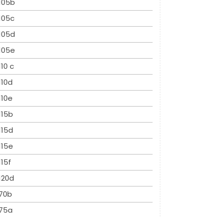
105b
105c
105d
105e
110 c
110d
110e
115b
115d
115e
115f
120d
70b
75a