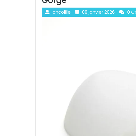
Gorge
oncolille
08 janvier 2026
0 C