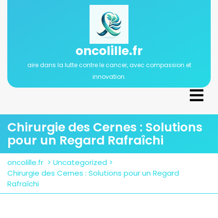
Passer
au
contenu
oncolille.fr
aire dans la lutte contre le cancer, avec compassion et
innovation.
Ope
Men
Chirurgie des Cernes : Solutions
pour un Regard Rafraîchi
oncolille.fr
>
Uncategorized
>
Chirurgie des Cernes : Solutions pour un Regard
Rafraîchi