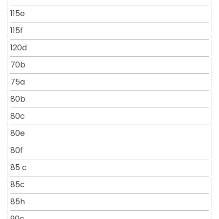
115e
115f
120d
70b
75a
80b
80c
80e
80f
85 c
85c
85h
90c