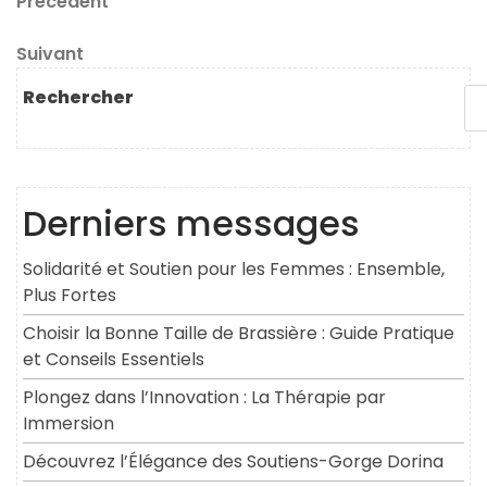
Navigation
Article
Précédent
précédent
de
Article
Suivant
l’article
suivant
Rechercher
Derniers messages
Solidarité et Soutien pour les Femmes : Ensemble,
Plus Fortes
Choisir la Bonne Taille de Brassière : Guide Pratique
et Conseils Essentiels
Plongez dans l’Innovation : La Thérapie par
Immersion
Découvrez l’Élégance des Soutiens-Gorge Dorina