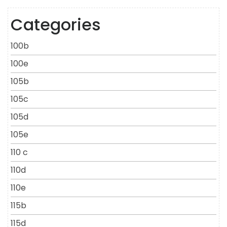
Categories
100b
100e
105b
105c
105d
105e
110 c
110d
110e
115b
115d