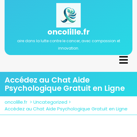
Passer
au
contenu
oncolille.fr
aire dans la lutte contre le cancer, avec compassion et
innovation.
Ope
Men
Accédez au Chat Aide
Psychologique Gratuit en Ligne
oncolille.fr
>
Uncategorized
>
Accédez au Chat Aide Psychologique Gratuit en Ligne