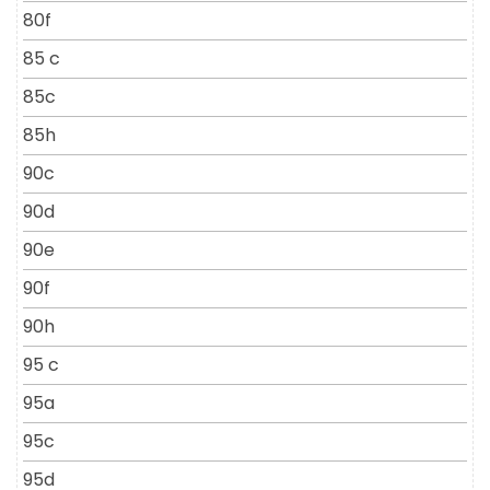
80f
85 c
85c
85h
90c
90d
90e
90f
90h
95 c
95a
95c
95d