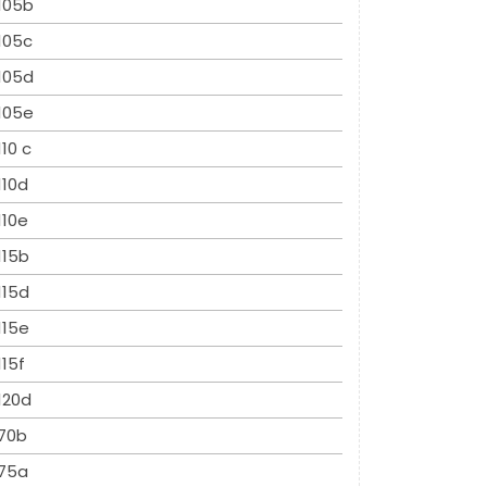
105b
105c
105d
105e
110 c
110d
110e
115b
115d
115e
115f
120d
70b
75a