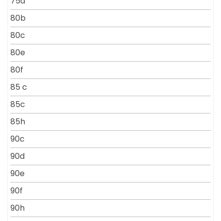
75a
80b
80c
80e
80f
85 c
85c
85h
90c
90d
90e
90f
90h