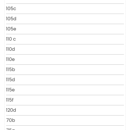
105c
105d
105e
110 c
110d
110e
115b
115d
115e
115f
120d
70b