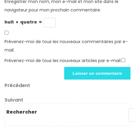
Enregistrer mon nom, mon e-mail et mon site dans le
navigateur pour mon prochain commentaire.
huit
+
quatre
=
Prévenez-moi de tous les nouveaux commentaires par e-
mail.
Prévenez-moi de tous les nouveaux articles par e-mail.
Navigation
Article
Précédent
précédent
de
Article
Suivant
l’article
suivant
Rechercher