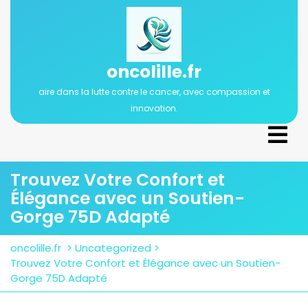
Passer
au
contenu
oncolille.fr
aire dans la lutte contre le cancer, avec compassion et
innovation.
Ope
Men
Trouvez Votre Confort et
Élégance avec un Soutien-
Gorge 75D Adapté
oncolille.fr
>
Uncategorized
>
Trouvez Votre Confort et Élégance avec un Soutien-
Gorge 75D Adapté