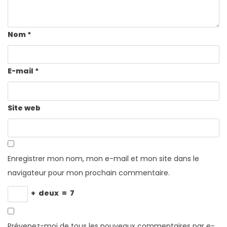
Nom
*
E-mail
*
Site web
Enregistrer mon nom, mon e-mail et mon site dans le
navigateur pour mon prochain commentaire.
+
deux
=
7
Prévenez-moi de tous les nouveaux commentaires par e-