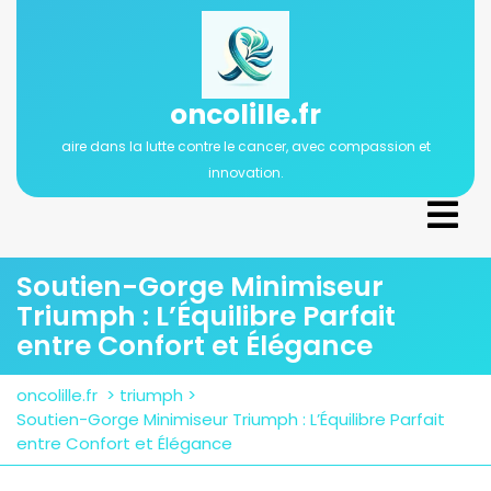
Passer
au
contenu
oncolille.fr
aire dans la lutte contre le cancer, avec compassion et
innovation.
Ope
Men
Soutien-Gorge Minimiseur
Triumph : L’Équilibre Parfait
entre Confort et Élégance
oncolille.fr
>
triumph
>
Soutien-Gorge Minimiseur Triumph : L’Équilibre Parfait
entre Confort et Élégance