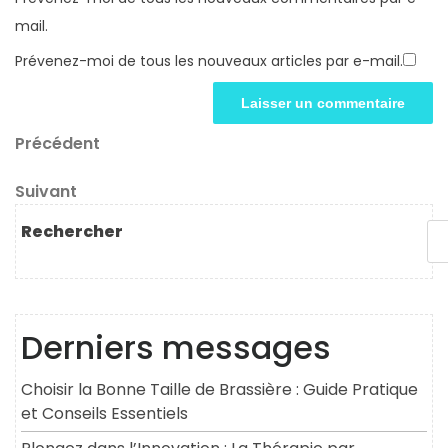
mail.
Prévenez-moi de tous les nouveaux articles par e-mail.
Navigation
Article
Précédent
précédent
de
Article
Suivant
l’article
suivant
Rechercher
Derniers messages
Choisir la Bonne Taille de Brassière : Guide Pratique
et Conseils Essentiels