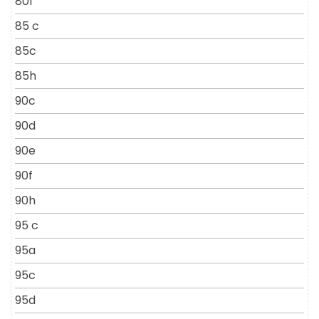
80f
85 c
85c
85h
90c
90d
90e
90f
90h
95 c
95a
95c
95d