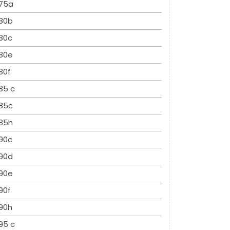
75a
80b
80c
80e
80f
85 c
85c
85h
90c
90d
90e
90f
90h
95 c