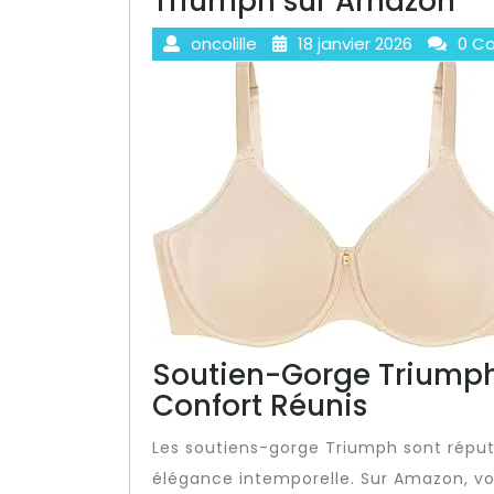
Triumph sur Amazon
oncolille
18 janvier 2026
0 C
Soutien-Gorge Triumph
Confort Réunis
Les soutiens-gorge Triumph sont réputés
élégance intemporelle. Sur Amazon, vo