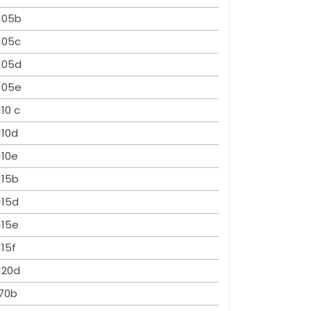
105b
105c
105d
105e
110 c
110d
110e
115b
115d
115e
115f
120d
70b