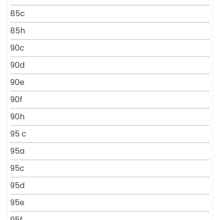
85c
85h
90c
90d
90e
90f
90h
95 c
95a
95c
95d
95e
95f