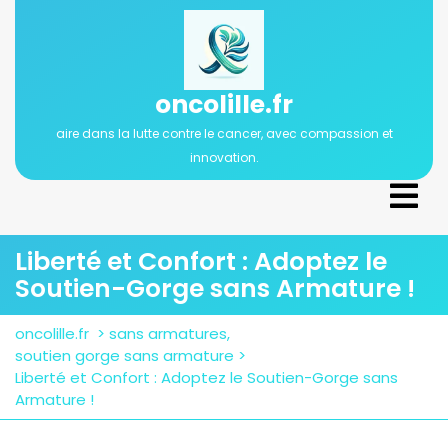
Passer
au
contenu
oncolille.fr
aire dans la lutte contre le cancer, avec compassion et
innovation.
Ope
Men
Liberté et Confort : Adoptez le
Soutien-Gorge sans Armature !
oncolille.fr
>
sans armatures
,
soutien gorge sans armature
>
Liberté et Confort : Adoptez le Soutien-Gorge sans
Armature !