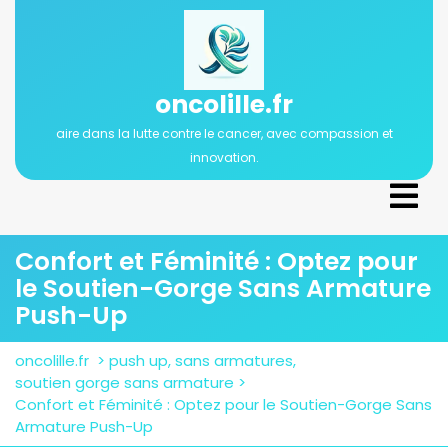
Passer
au
contenu
oncolille.fr
aire dans la lutte contre le cancer, avec compassion et
innovation.
Ope
Men
Confort et Féminité : Optez pour
le Soutien-Gorge Sans Armature
Push-Up
oncolille.fr
>
push up
,
sans armatures
,
soutien gorge sans armature
>
Confort et Féminité : Optez pour le Soutien-Gorge Sans
Armature Push-Up