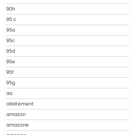
90h
95 c
95a
95c
95d
95e
95f
95g
aa
allaitement
amazon
amazone