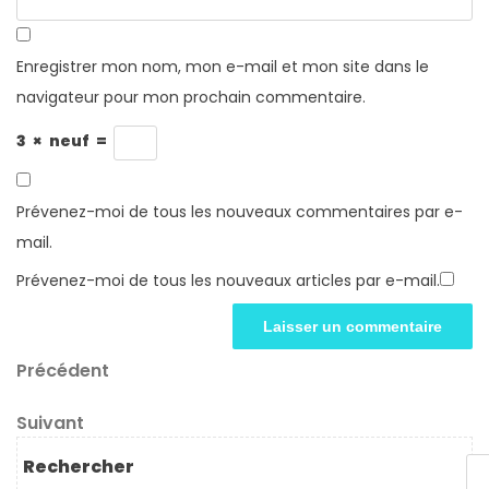
Enregistrer mon nom, mon e-mail et mon site dans le
navigateur pour mon prochain commentaire.
3
×
neuf
=
Prévenez-moi de tous les nouveaux commentaires par e-
mail.
Prévenez-moi de tous les nouveaux articles par e-mail.
Navigation
Article
Précédent
précédent
de
Article
Suivant
l’article
suivant
Rechercher