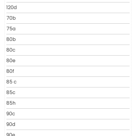
120d
70b
75a
80b
80c
80e
80f
85 c
85c
85h
90c
90d
90e