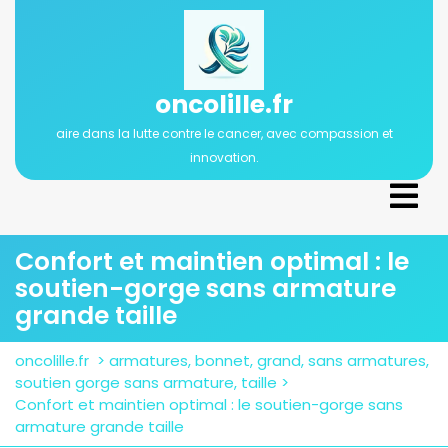
Passer
au
contenu
oncolille.fr
aire dans la lutte contre le cancer, avec compassion et
innovation.
Ope
Men
Confort et maintien optimal : le
soutien-gorge sans armature
grande taille
oncolille.fr
>
armatures
,
bonnet
,
grand
,
sans armatures
,
soutien gorge sans armature
,
taille
>
Confort et maintien optimal : le soutien-gorge sans
armature grande taille