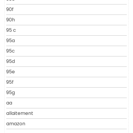
90f
90h
95 c
95a
95c
95d
95e
95f
95g
aa
allaitement
amazon