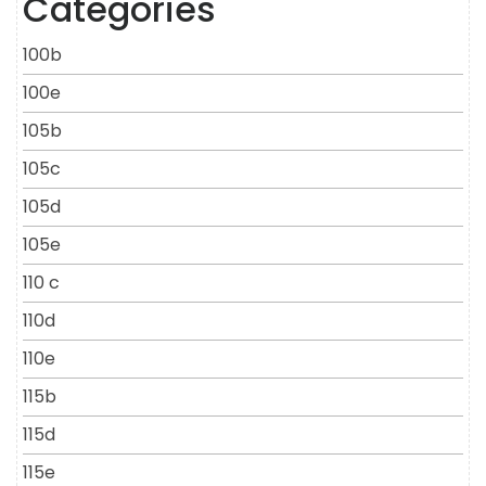
Categories
100b
100e
105b
105c
105d
105e
110 c
110d
110e
115b
115d
115e