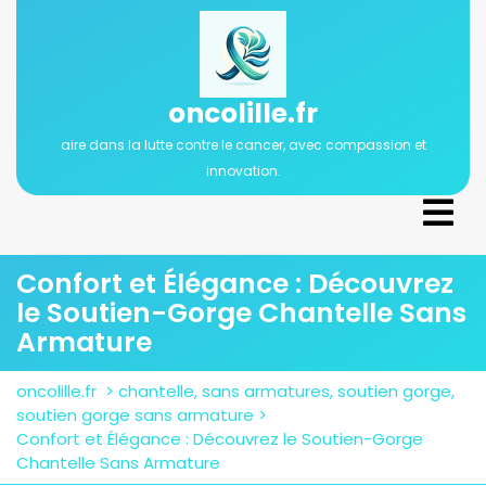
Passer
au
contenu
oncolille.fr
aire dans la lutte contre le cancer, avec compassion et
innovation.
Ope
Men
Confort et Élégance : Découvrez
le Soutien-Gorge Chantelle Sans
Armature
oncolille.fr
>
chantelle
,
sans armatures
,
soutien gorge
,
soutien gorge sans armature
>
Confort et Élégance : Découvrez le Soutien-Gorge
Chantelle Sans Armature