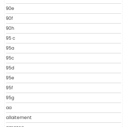
90e
90f
90h
95 c
95a
95c
95d
95e
95f
95g
aa
allaitement