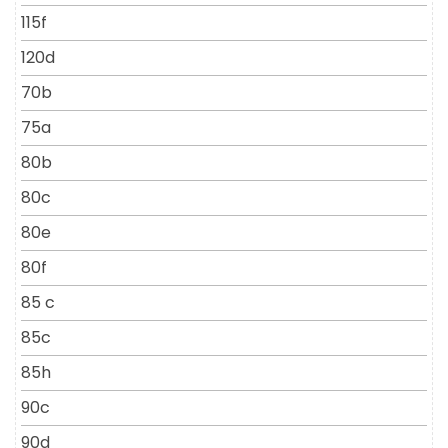
115f
120d
70b
75a
80b
80c
80e
80f
85 c
85c
85h
90c
90d