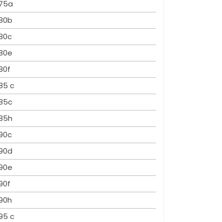
75a
80b
80c
80e
80f
85 c
85c
85h
90c
90d
90e
90f
90h
95 c