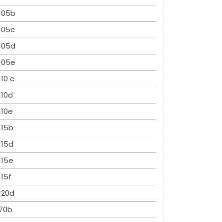
105b
105c
105d
105e
110 c
110d
110e
115b
115d
115e
115f
120d
70b