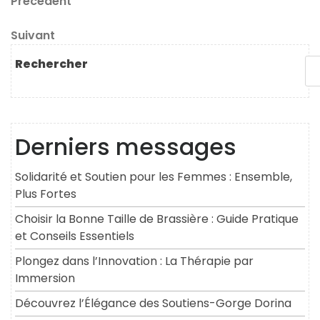
Navigation
Article
Précédent
précédent
de
Article
Suivant
l’article
suivant
Rechercher
Derniers messages
Solidarité et Soutien pour les Femmes : Ensemble,
Plus Fortes
Choisir la Bonne Taille de Brassière : Guide Pratique
et Conseils Essentiels
Plongez dans l’Innovation : La Thérapie par
Immersion
Découvrez l’Élégance des Soutiens-Gorge Dorina