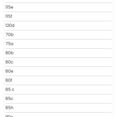
115e
115f
120d
70b
75a
80b
80c
80e
80f
85 c
85c
85h
90c