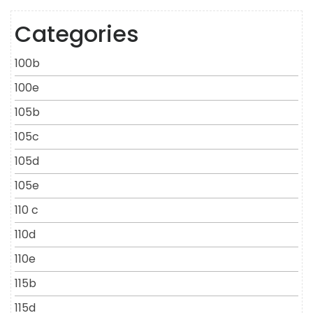
Categories
100b
100e
105b
105c
105d
105e
110 c
110d
110e
115b
115d