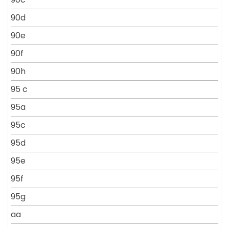
90d
90e
90f
90h
95 c
95a
95c
95d
95e
95f
95g
aa