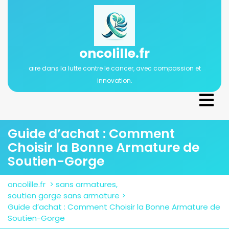
Passer
au
contenu
oncolille.fr
aire dans la lutte contre le cancer, avec compassion et
innovation.
Ope
Men
Guide d’achat : Comment
Choisir la Bonne Armature de
Soutien-Gorge
oncolille.fr
>
sans armatures
,
soutien gorge sans armature
>
Guide d’achat : Comment Choisir la Bonne Armature de
Soutien-Gorge