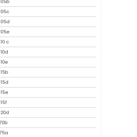
105b
105c
105d
105e
110 c
110d
110e
115b
115d
115e
115f
120d
70b
75a