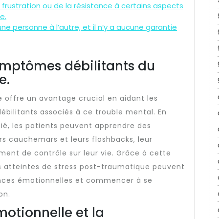
 frustration ou de la résistance à certains aspects
e.
ne personne à l’autre, et il n’y a aucune garantie
ymptômes débilitants du
e.
 offre un avantage crucial en aidant les
bilitants associés à ce trouble mental. En
fié, les patients peuvent apprendre des
urs cauchemars et leurs flashbacks, leur
ment de contrôle sur leur vie. Grâce à cette
s atteintes de stress post-traumatique peuvent
ances émotionnelles et commencer à se
on.
motionnelle et la