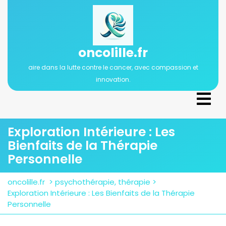
Passer
au
contenu
oncolille.fr
aire dans la lutte contre le cancer, avec compassion et
innovation.
Ope
Men
Exploration Intérieure : Les
Bienfaits de la Thérapie
Personnelle
oncolille.fr
>
psychothérapie
,
thérapie
>
Exploration Intérieure : Les Bienfaits de la Thérapie
Personnelle