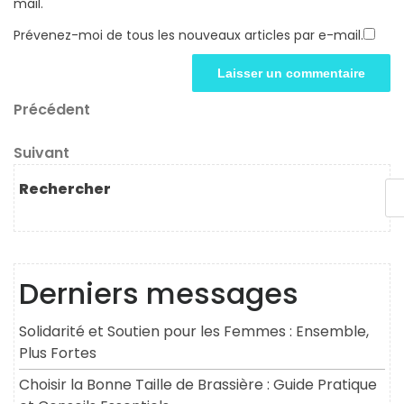
mail.
Prévenez-moi de tous les nouveaux articles par e-mail.
Navigation
Article
Précédent
précédent
de
Article
Suivant
l’article
suivant
Rechercher
Derniers messages
Solidarité et Soutien pour les Femmes : Ensemble,
Plus Fortes
Choisir la Bonne Taille de Brassière : Guide Pratique