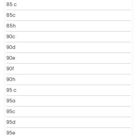
85 c
85c
85h
90c
90d
90e
90f
90h
95 c
95a
95c
95d
95e