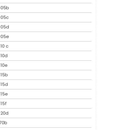
105b
105c
105d
105e
110 c
110d
110e
115b
115d
115e
115f
120d
70b