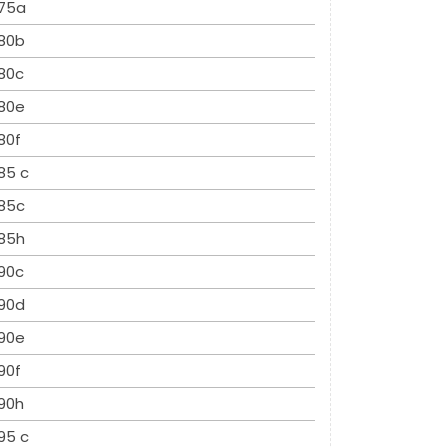
75a
80b
80c
80e
80f
85 c
85c
85h
90c
90d
90e
90f
90h
95 c