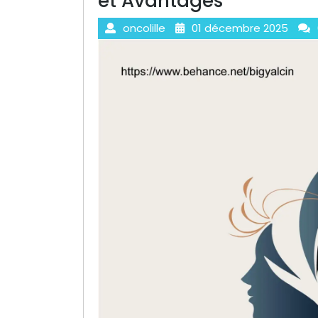
et Avantages
oncolille
01 décembre 2025