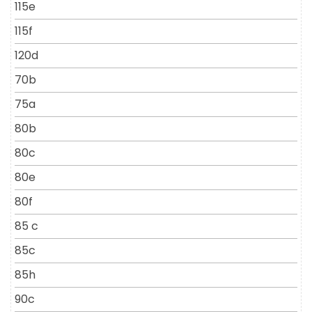
115e
115f
120d
70b
75a
80b
80c
80e
80f
85 c
85c
85h
90c