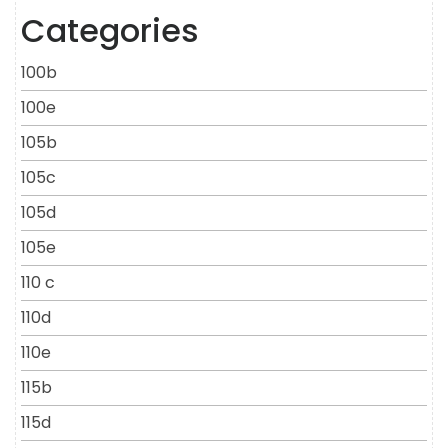
Categories
100b
100e
105b
105c
105d
105e
110 c
110d
110e
115b
115d