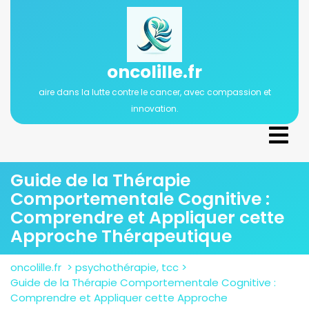
Passer
au
contenu
oncolille.fr
aire dans la lutte contre le cancer, avec compassion et
innovation.
Ope
Men
Guide de la Thérapie
Comportementale Cognitive :
Comprendre et Appliquer cette
Approche Thérapeutique
oncolille.fr
>
psychothérapie
,
tcc
>
Guide de la Thérapie Comportementale Cognitive :
Comprendre et Appliquer cette Approche