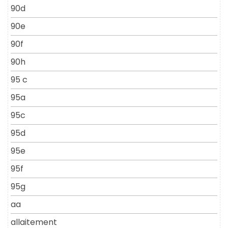
90d
90e
90f
90h
95 c
95a
95c
95d
95e
95f
95g
aa
allaitement