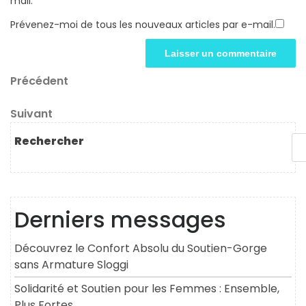
mail.
Prévenez-moi de tous les nouveaux articles par e-mail.
Navigation
Article
Précédent
précédent
de
Article
Suivant
l’article
suivant
Rechercher
Derniers messages
Découvrez le Confort Absolu du Soutien-Gorge
sans Armature Sloggi
Solidarité et Soutien pour les Femmes : Ensemble,
Plus Fortes