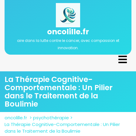
Passer
au
contenu
oncolille.fr
aire dans la lutte contre le cancer, avec compassion et
innovation.
Ope
Men
La Thérapie Cognitive-
Comportementale : Un Pilier
dans le Traitement de la
Boulimie
oncolille.fr
>
psychothérapie
>
La Thérapie Cognitive-Comportementale : Un Pilier
dans le Traitement de la Boulimie