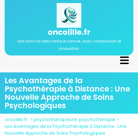
Passer
au
contenu
oncolille.fr
aire dans la lutte contre le cancer, avec compassion et
innovation.
Ope
Men
Les Avantages de la
Psychothérapie à Distance : Une
Nouvelle Approche de Soins
Psychologiques
oncolille.fr
>
psychothérapeute
,
psychothérapie
>
Les Avantages de la Psychothérapie à Distance : Une
Nouvelle Approche de Soins Psychologiques