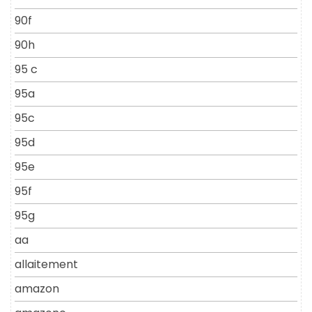
90f
90h
95 c
95a
95c
95d
95e
95f
95g
aa
allaitement
amazon