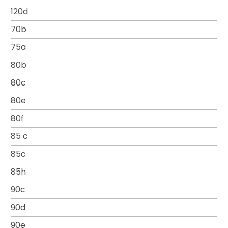
120d
70b
75a
80b
80c
80e
80f
85 c
85c
85h
90c
90d
90e