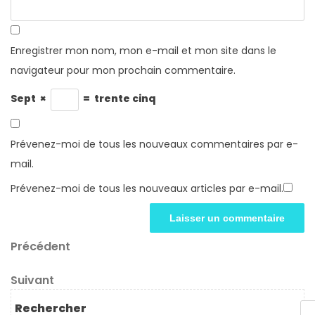
Enregistrer mon nom, mon e-mail et mon site dans le
navigateur pour mon prochain commentaire.
Sept
×
=
trente cinq
Prévenez-moi de tous les nouveaux commentaires par e-
mail.
Prévenez-moi de tous les nouveaux articles par e-mail.
Navigation
Article
Précédent
précédent
de
Article
Suivant
l’article
suivant
Rechercher