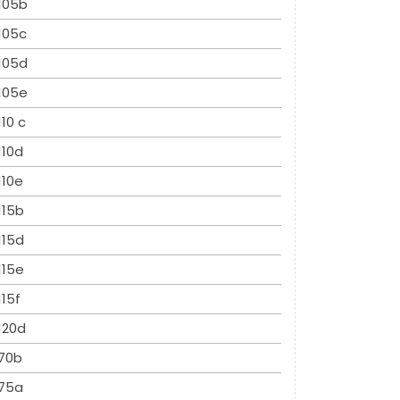
105b
105c
105d
105e
110 c
110d
110e
115b
115d
115e
115f
120d
70b
75a