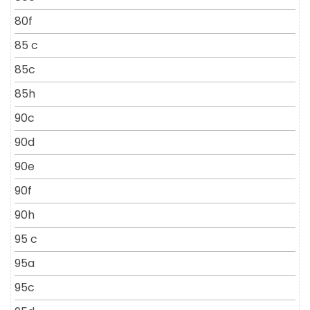
80f
85 c
85c
85h
90c
90d
90e
90f
90h
95 c
95a
95c