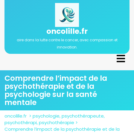
Passer
au
contenu
oncolille.fr
aire dans la lutte contre le cancer, avec compassion et
innovation.
Ope
Men
Comprendre l’impact de la
psychothérapie et de la
psychologie sur la santé
mentale
oncolille.fr
>
psychologie
,
psychothérapeute
,
psychothérapi
,
psychothérapie
>
Comprendre l’impact de la psychothérapie et de la