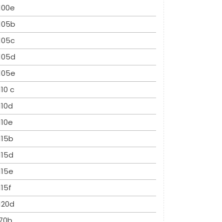
100e
105b
105c
105d
105e
110 c
110d
110e
115b
115d
115e
115f
120d
70b