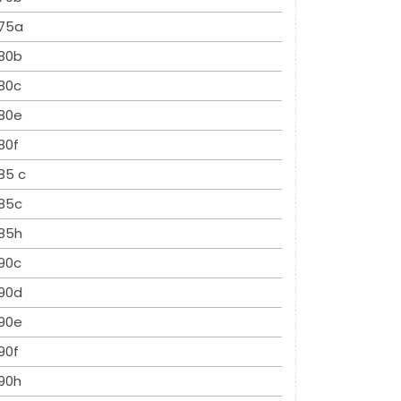
75a
80b
80c
80e
80f
85 c
85c
85h
90c
90d
90e
90f
90h