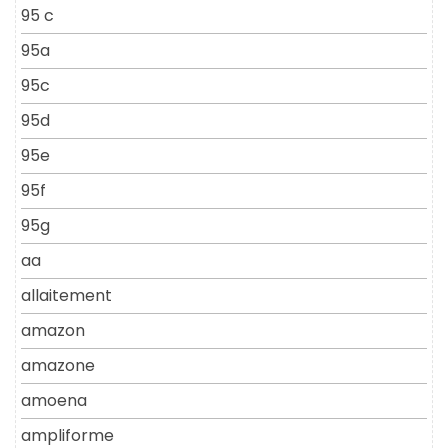
95 c
95a
95c
95d
95e
95f
95g
aa
allaitement
amazon
amazone
amoena
ampliforme