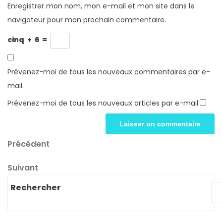
Enregistrer mon nom, mon e-mail et mon site dans le
navigateur pour mon prochain commentaire.
cinq
+
6
=
Prévenez-moi de tous les nouveaux commentaires par e-
mail.
Prévenez-moi de tous les nouveaux articles par e-mail.
Navigation
Article
Précédent
précédent
de
Article
Suivant
l’article
suivant
Rechercher