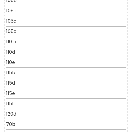
105b
105c
105d
105e
110 c
110d
110e
115b
115d
115e
115f
120d
70b