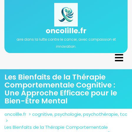
Passer
au
contenu
oncolille.fr
aire dans la lutte contre le cancer, avec compassion et
innovation.
Ope
Men
Les Bienfaits de la Thérapie
Comportementale Cognitive :
Une Approche Efficace pour le
Bien-Être Mental
oncolille.fr
>
cognitive
,
psychologie
,
psychothérapie
,
tcc
>
Les Bienfaits de la Thérapie Comportementale