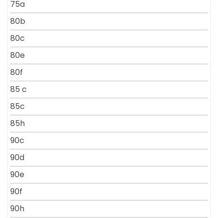
75a
80b
80c
80e
80f
85 c
85c
85h
90c
90d
90e
90f
90h