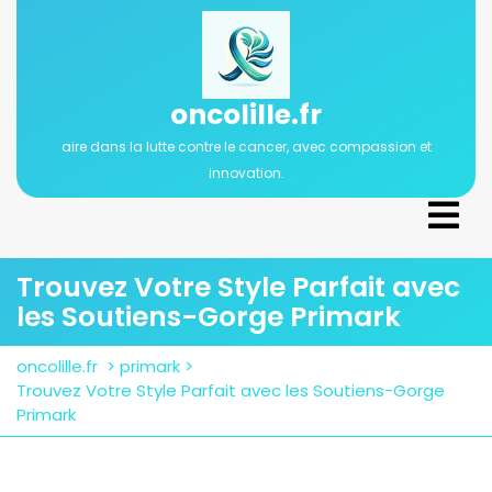
Passer
au
contenu
oncolille.fr
aire dans la lutte contre le cancer, avec compassion et
innovation.
Ope
Men
Trouvez Votre Style Parfait avec
les Soutiens-Gorge Primark
oncolille.fr
>
primark
>
Trouvez Votre Style Parfait avec les Soutiens-Gorge
Primark