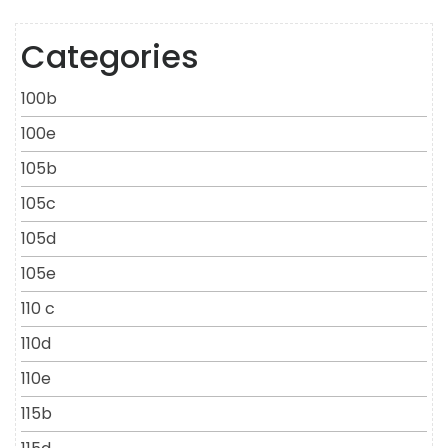
Categories
100b
100e
105b
105c
105d
105e
110 c
110d
110e
115b