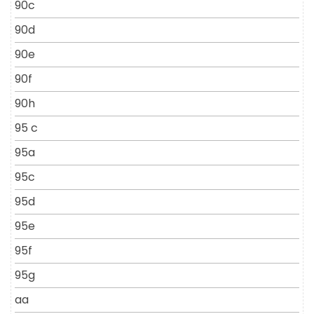
90c
90d
90e
90f
90h
95 c
95a
95c
95d
95e
95f
95g
aa