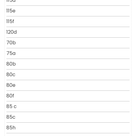
115d
115e
115f
120d
70b
75a
80b
80c
80e
80f
85 c
85c
85h