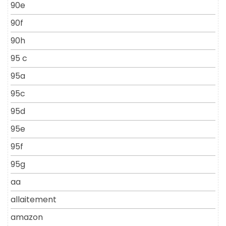
90e
90f
90h
95 c
95a
95c
95d
95e
95f
95g
aa
allaitement
amazon