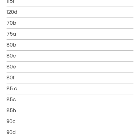
115f
120d
70b
75a
80b
80c
80e
80f
85 c
85c
85h
90c
90d