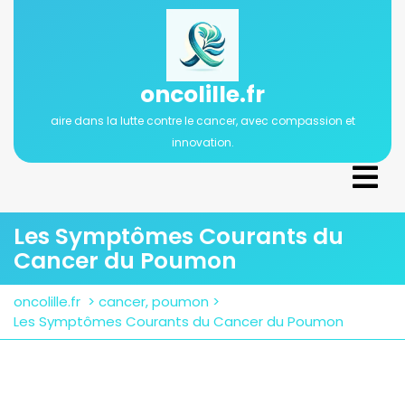
Passer
au
contenu
oncolille.fr
aire dans la lutte contre le cancer, avec compassion et
innovation.
Ope
Men
Les Symptômes Courants du
Cancer du Poumon
oncolille.fr
>
cancer
,
poumon
>
Les Symptômes Courants du Cancer du Poumon