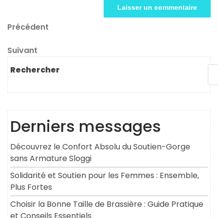
Navigation
Article
Précédent
précédent
de
Article
Suivant
l’article
suivant
Rechercher
Derniers messages
Découvrez le Confort Absolu du Soutien-Gorge
sans Armature Sloggi
Solidarité et Soutien pour les Femmes : Ensemble,
Plus Fortes
Choisir la Bonne Taille de Brassière : Guide Pratique
et Conseils Essentiels