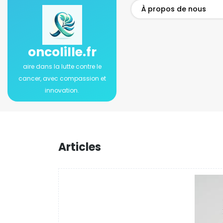
Passer
À propos de nous
au
contenu
oncolille.fr
aire dans la lutte contre le
cancer, avec compassion et
innovation.
Articles