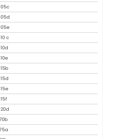
105c
105d
105e
110 c
110d
110e
115b
115d
115e
115f
120d
70b
75a