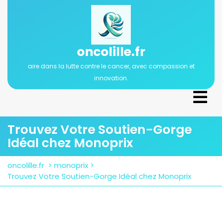
Passer
au
contenu
oncolille.fr
aire dans la lutte contre le cancer, avec compassion et
innovation.
Ope
Men
Trouvez Votre Soutien-Gorge
Idéal chez Monoprix
oncolille.fr
>
monoprix
>
Trouvez Votre Soutien-Gorge Idéal chez Monoprix