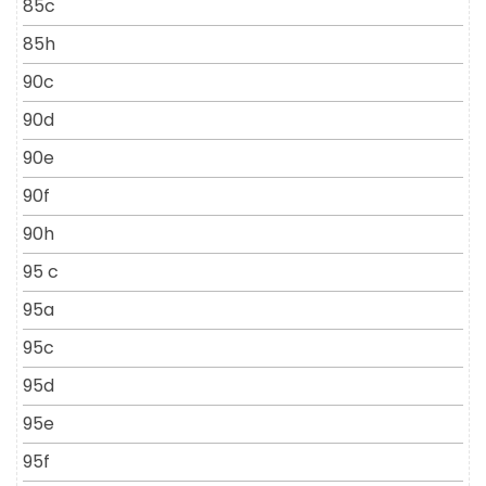
85c
85h
90c
90d
90e
90f
90h
95 c
95a
95c
95d
95e
95f