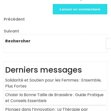
Navigation
Article
Précédent
précédent
de
Article
Suivant
l’article
suivant
Rechercher
Derniers messages
Solidarité et Soutien pour les Femmes : Ensemble,
Plus Fortes
Choisir la Bonne Taille de Brassière : Guide Pratique
et Conseils Essentiels
Plongez dans l’Innovation : La Thérapie par