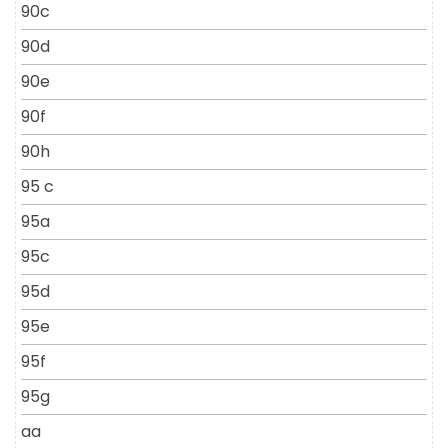
90c
90d
90e
90f
90h
95 c
95a
95c
95d
95e
95f
95g
aa