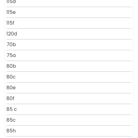
115d
115e
115f
120d
70b
75a
80b
80c
80e
80f
85 c
85c
85h