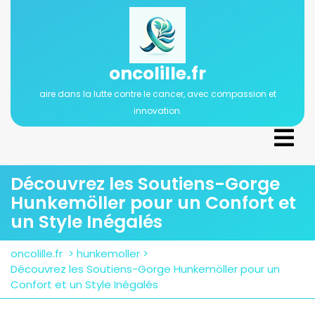
Passer
au
contenu
oncolille.fr
aire dans la lutte contre le cancer, avec compassion et
innovation.
Ope
Men
Découvrez les Soutiens-Gorge
Hunkemöller pour un Confort et
un Style Inégalés
oncolille.fr
>
hunkemoller
>
Découvrez les Soutiens-Gorge Hunkemöller pour un
Confort et un Style Inégalés