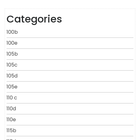
Categories
100b
100e
105b
105c
105d
105e
110 c
110d
110e
115b