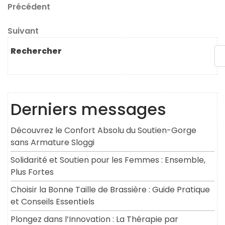
Navigation
Article
Précédent
précédent
de
Article
Suivant
l’article
suivant
Rechercher
Derniers messages
Découvrez le Confort Absolu du Soutien-Gorge
sans Armature Sloggi
Solidarité et Soutien pour les Femmes : Ensemble,
Plus Fortes
Choisir la Bonne Taille de Brassière : Guide Pratique
et Conseils Essentiels
Plongez dans l’Innovation : La Thérapie par