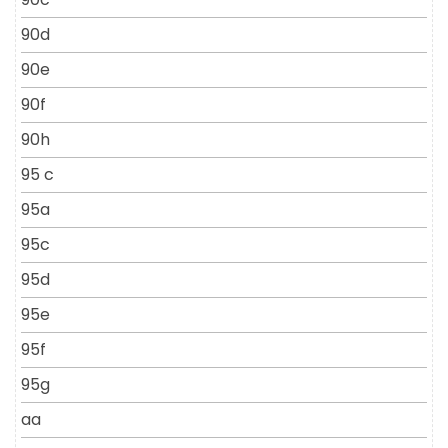
90d
90e
90f
90h
95 c
95a
95c
95d
95e
95f
95g
aa