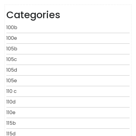
Categories
100b
100e
105b
105c
105d
105e
110 c
110d
110e
115b
115d