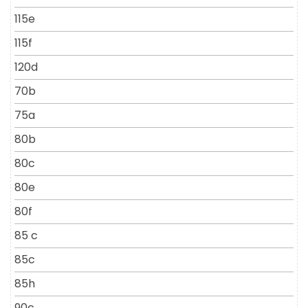
115e
115f
120d
70b
75a
80b
80c
80e
80f
85 c
85c
85h
90c