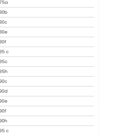
75a
80b
80c
80e
80f
85 c
85c
85h
90c
90d
90e
90f
90h
95 c