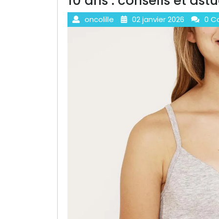
10 ans : conseils et ast
oncolille
02 janvier 2026
0 C