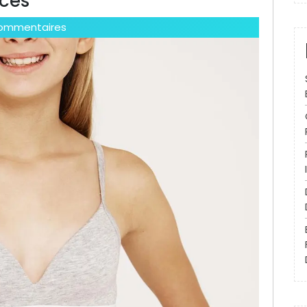
uces
ommentaires