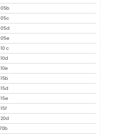
105b
105c
105d
105e
110 c
110d
110e
115b
115d
115e
115f
120d
70b