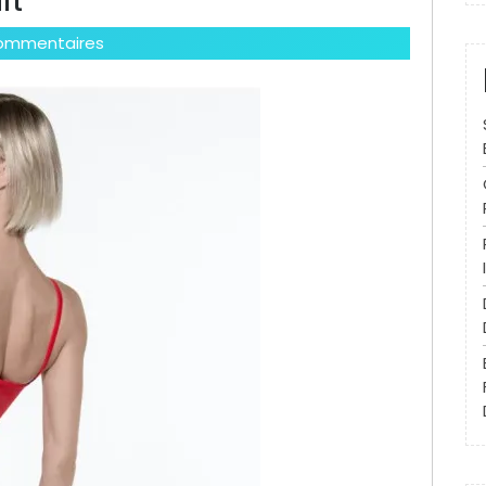
it
ommentaires