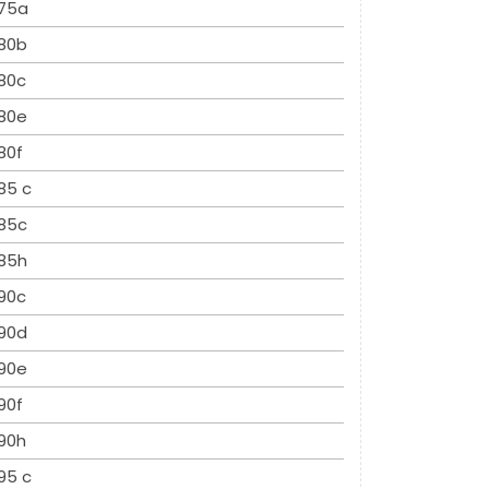
75a
80b
80c
80e
80f
85 c
85c
85h
90c
90d
90e
90f
90h
95 c