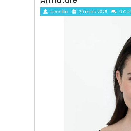
Armature
oncolille
29 mars 2026
0 Co