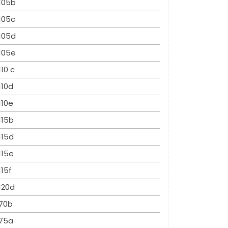
105b
105c
105d
105e
110 c
110d
110e
115b
115d
115e
115f
120d
70b
75a