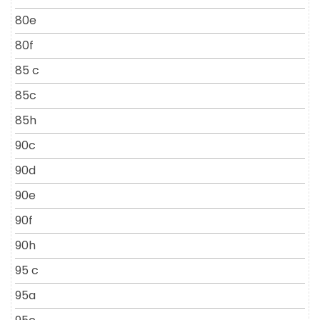
80e
80f
85 c
85c
85h
90c
90d
90e
90f
90h
95 c
95a