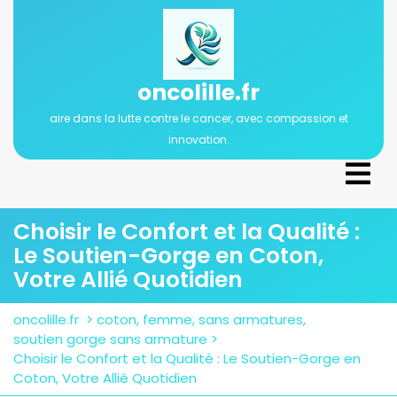
Passer
au
contenu
oncolille.fr
aire dans la lutte contre le cancer, avec compassion et
innovation.
Ope
Men
Choisir le Confort et la Qualité :
Le Soutien-Gorge en Coton,
Votre Allié Quotidien
oncolille.fr
>
coton
,
femme
,
sans armatures
,
soutien gorge sans armature
>
Choisir le Confort et la Qualité : Le Soutien-Gorge en
Coton, Votre Allié Quotidien