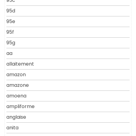
95c
95d
95e
95f
95g
aa
allaitement
amazon
amazone
amoena
ampliforme
anglaise
anita