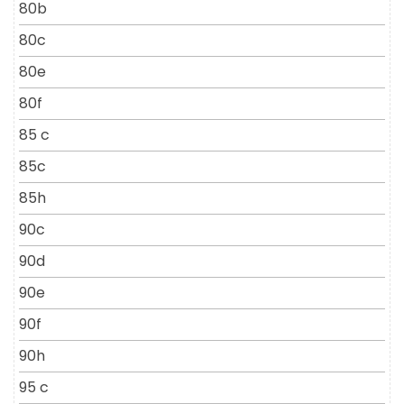
80b
80c
80e
80f
85 c
85c
85h
90c
90d
90e
90f
90h
95 c