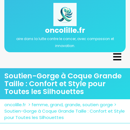
Passer
au
contenu
oncolille.fr
aire dans la lutte contre le cancer, avec compassion et
innovation.
Ope
Men
Soutien-Gorge à Coque Grande
Taille : Confort et Style pour
Toutes les Silhouettes
oncolille.fr
>
femme
,
grand
,
grande
,
soutien gorge
>
Soutien-Gorge à Coque Grande Taille : Confort et Style
pour Toutes les Silhouettes