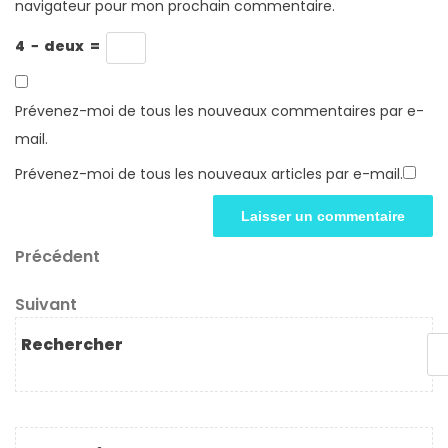
navigateur pour mon prochain commentaire.
4
−
deux
=
Prévenez-moi de tous les nouveaux commentaires par e-
mail.
Prévenez-moi de tous les nouveaux articles par e-mail.
Navigation
Article
Précédent
précédent
de
Article
Suivant
l’article
suivant
Rechercher