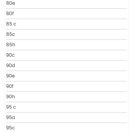
80e
80f
85 c
85c
85h
90c
90d
90e
90f
90h
95 c
95a
95c