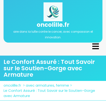
Passer
au
contenu
oncolille.fr
aire dans la lutte contre le cancer, avec compassion et
innovation.
Ope
Men
Le Confort Assuré : Tout Savoir
sur le Soutien-Gorge avec
Armature
oncolille.fr
>
avec armatures
,
femme
>
Le Confort Assuré : Tout Savoir sur le Soutien-Gorge
avec Armature