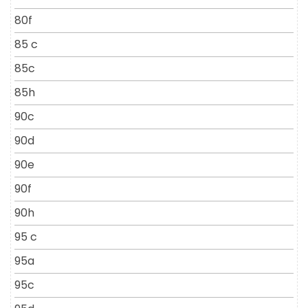
80f
85 c
85c
85h
90c
90d
90e
90f
90h
95 c
95a
95c