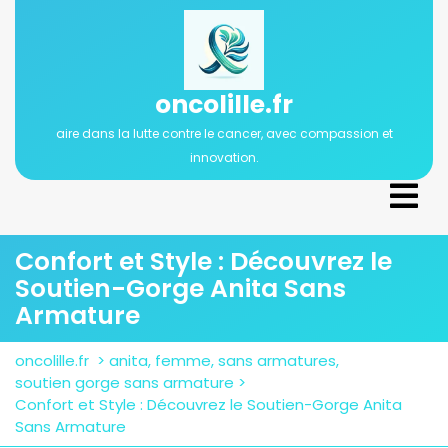
Passer
au
contenu
oncolille.fr
aire dans la lutte contre le cancer, avec compassion et
innovation.
Ope
Men
Confort et Style : Découvrez le
Soutien-Gorge Anita Sans
Armature
oncolille.fr
>
anita
,
femme
,
sans armatures
,
soutien gorge sans armature
>
Confort et Style : Découvrez le Soutien-Gorge Anita
Sans Armature