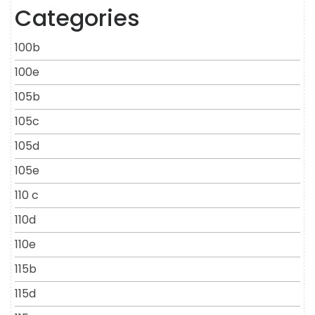
Categories
100b
100e
105b
105c
105d
105e
110 c
110d
110e
115b
115d