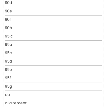
90d
90e
90f
90h
95 c
95a
95c
95d
95e
95f
95g
aa
allaitement