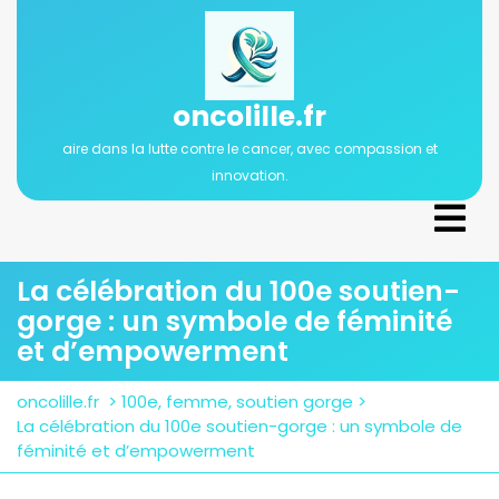
Passer
au
contenu
oncolille.fr
aire dans la lutte contre le cancer, avec compassion et
innovation.
Ope
Men
La célébration du 100e soutien-
gorge : un symbole de féminité
et d’empowerment
oncolille.fr
>
100e
,
femme
,
soutien gorge
>
La célébration du 100e soutien-gorge : un symbole de
féminité et d’empowerment