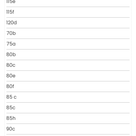
115e
115f
120d
70b
75a
80b
80c
80e
80f
85 c
85c
85h
90c