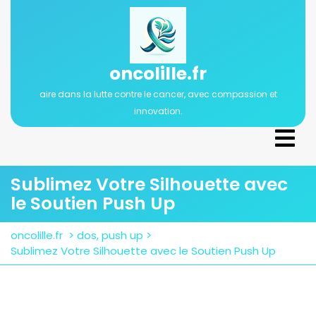
Passer
au
contenu
oncolille.fr
aire dans la lutte contre le cancer, avec compassion et
innovation.
Ope
Men
Sublimez Votre Silhouette avec
le Soutien Push Up
oncolille.fr
>
dos
,
push up
>
Sublimez Votre Silhouette avec le Soutien Push Up