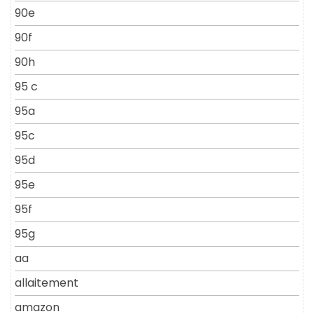
90e
90f
90h
95 c
95a
95c
95d
95e
95f
95g
aa
allaitement
amazon