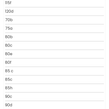
115f
120d
70b
75a
80b
80c
80e
80f
85 c
85c
85h
90c
90d