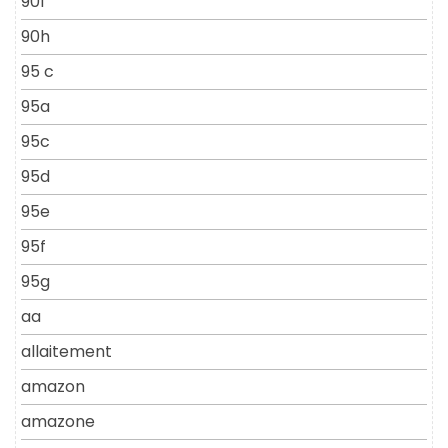
90f
90h
95 c
95a
95c
95d
95e
95f
95g
aa
allaitement
amazon
amazone