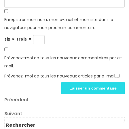
Enregistrer mon nom, mon e-mail et mon site dans le
navigateur pour mon prochain commentaire.
six
×
trois
=
Prévenez-moi de tous les nouveaux commentaires par e-
mail.
Prévenez-moi de tous les nouveaux articles par e-mail.
Navigation
Article
Précédent
précédent
de
Article
Suivant
l’article
suivant
Rechercher