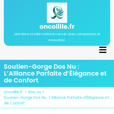
Passer
au
contenu
oncolille.fr
aire dans la lutte contre le cancer, avec compassion et
innovation.
Ope
Men
Soutien-Gorge Dos Nu :
L’Alliance Parfaite d’Élégance et
de Confort
oncolille.fr
>
dos
,
nu
>
Soutien-Gorge Dos Nu : L’Alliance Parfaite d’Élégance et
de Confort