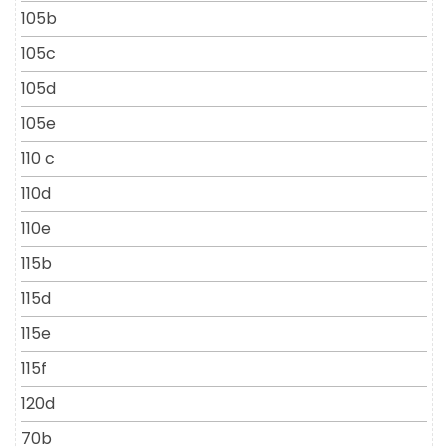
105b
105c
105d
105e
110 c
110d
110e
115b
115d
115e
115f
120d
70b