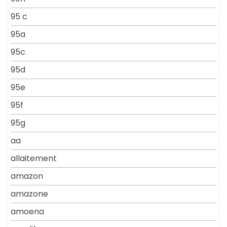
95 c
95a
95c
95d
95e
95f
95g
aa
allaitement
amazon
amazone
amoena