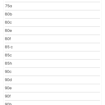
75a
80b
80c
80e
80f
85 c
85c
85h
90c
90d
90e
90f
90h