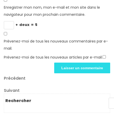
Enregistrer mon nom, mon e-mail et mon site dans le
navigateur pour mon prochain commentaire.
+
deux
=
5
Prévenez-moi de tous les nouveaux commentaires par e-
mail.
Prévenez-moi de tous les nouveaux articles par e-mail.
Navigation
Article
Précédent
précédent
de
Article
Suivant
l’article
suivant
Rechercher