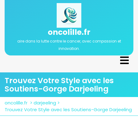
Passer
au
contenu
oncolille.fr
aire dans la lutte contre le cancer, avec compassion et
innovation.
Ope
Men
Trouvez Votre Style avec les
Soutiens-Gorge Darjeeling
oncolille.fr
>
darjeeling
>
Trouvez Votre Style avec les Soutiens-Gorge Darjeeling